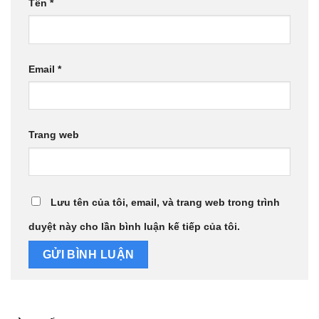
Tên
*
Email
*
Trang web
Lưu tên của tôi, email, và trang web trong trình
duyệt này cho lần bình luận kế tiếp của tôi.