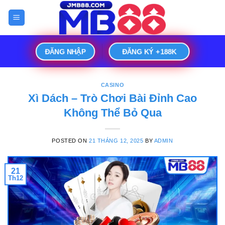
Skip
to
content
ĐĂNG KÝ +188K
ĐĂNG NHẬP
CASINO
Xì Dách – Trò Chơi Bài Đỉnh Cao
Không Thể Bỏ Qua
POSTED ON
21 THÁNG 12, 2025
BY
ADMIN
21
Th12