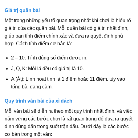
Giá trị quân bài
Một trong những yếu tố quan trọng nhất khi chơi là hiểu rõ
giá trị của các quân bài. Mỗi quân bài có giá trị nhất định,
giúp bạn tính điểm chính xác và đưa ra quyết định phù
hợp. Cách tính điểm cơ bản là:
2 – 10: Tính đúng số điểm được in.
J, Q, K: Mỗi lá đều có giá trị là 10.
A (Át): Linh hoạt tính là 1 điểm hoặc 11 điểm, tùy vào
tổng bài đang cầm.
Quy trình ván bài của xì dách
Mỗi ván bài sẽ diễn ra theo một quy trình nhất định, và việc
nắm vững các bước chơi là rất quan trọng để đưa ra quyết
định đúng đắn trong suốt trận đấu. Dưới đây là các bước
cơ bản trong một ván: