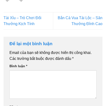
Tài Xỉu – Trò Chơi Đổi
Bắn Cá Vua Tài Lộc – Săn
Thưởng Kịch Tính
Thưởng Đỉnh Cao
Để lại một bình luận
Email của bạn sẽ không được hiển thị công khai.
Các trường bắt buộc được đánh dấu
*
Bình luận
*