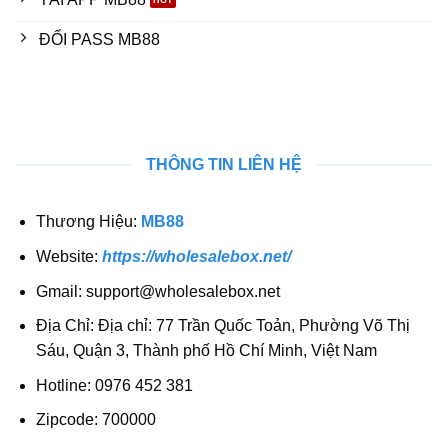
ĐỔI PASS MB88
THÔNG TIN LIÊN HỆ
Thương Hiệu:
MB88
Website:
https://wholesalebox.net/
Gmail:
support@wholesalebox.net
Địa Chỉ: Địa chỉ: 77 Trần Quốc Toản, Phường Võ Thị
Sáu, Quận 3, Thành phố Hồ Chí Minh, Việt Nam
Hotline: 0976 452 381
Zipcode: 700000