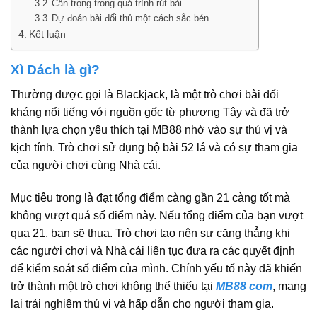
Cẩn trọng trong quá trình rút bài
Dự đoán bài đối thủ một cách sắc bén
Kết luận
Xì Dách là gì?
Thường được gọi là Blackjack, là một trò chơi bài đối
kháng nổi tiếng với nguồn gốc từ phương Tây và đã trở
thành lựa chọn yêu thích tại MB88 nhờ vào sự thú vị và
kịch tính. Trò chơi sử dụng bộ bài 52 lá và có sự tham gia
của người chơi cùng Nhà cái.
Mục tiêu trong là đạt tổng điểm càng gần 21 càng tốt mà
không vượt quá số điểm này. Nếu tổng điểm của bạn vượt
qua 21, bạn sẽ thua. Trò chơi tạo nên sự căng thẳng khi
các người chơi và Nhà cái liên tục đưa ra các quyết định
để kiểm soát số điểm của mình. Chính yếu tố này đã khiến
trở thành một trò chơi không thể thiếu tại
MB88 com
, mang
lại trải nghiệm thú vị và hấp dẫn cho người tham gia.