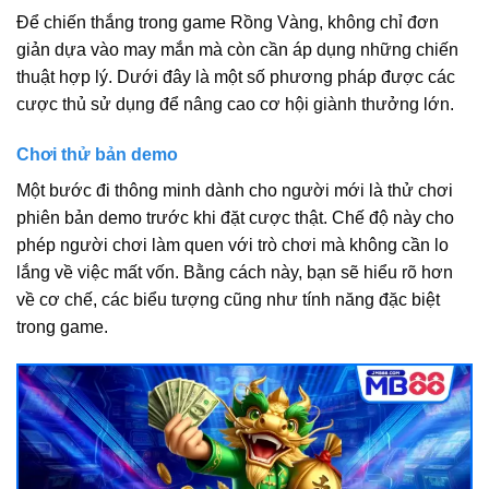
Để chiến thắng trong game Rồng Vàng, không chỉ đơn
giản dựa vào may mắn mà còn cần áp dụng những chiến
thuật hợp lý. Dưới đây là một số phương pháp được các
cược thủ sử dụng để nâng cao cơ hội giành thưởng lớn.
Chơi thử bản demo
Một bước đi thông minh dành cho người mới là thử chơi
phiên bản demo trước khi đặt cược thật. Chế độ này cho
phép người chơi làm quen với trò chơi mà không cần lo
lắng về việc mất vốn. Bằng cách này, bạn sẽ hiểu rõ hơn
về cơ chế, các biểu tượng cũng như tính năng đặc biệt
trong game.