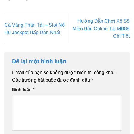
Hướng Dẫn Chơi Xổ Số
Cá Vàng Thần Tài – Slot Nổ
Miền Bắc Online Tại MB88
Hũ Jackpot Hấp Dẫn Nhất
Chi Tiết
Để lại một bình luận
Email của bạn sẽ không được hiển thị công khai.
Các trường bắt buộc được đánh dấu
*
Bình luận
*