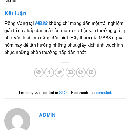
MB88.
Kết luận
Rồng Vàng tại
MB88
không chỉ mang đến một trải nghiệm
giải trí đầy hấp dẫn mà còn mở ra cơ hội săn thưởng giá trị
nhờ vào loạt tính năng đặc biệt. Hãy tham gia MB88 ngay
hôm nay để tận hưởng những phút giây kịch tính và chinh
phục những phần thưởng hấp dẫn nhất!
This entry was posted in
SLOT
. Bookmark the
permalink
.
ADMIN