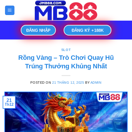
Skip
to
content
ĐĂNG KÝ +188K
ĐĂNG NHẬP
SLOT
Rồng Vàng – Trò Chơi Quay Hũ
Trúng Thưởng Khủng Nhất
POSTED ON
21 THÁNG 12, 2025
BY
ADMIN
21
Th12