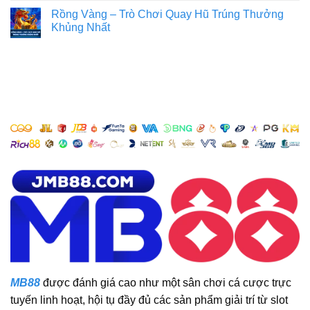
Rồng Vàng – Trò Chơi Quay Hũ Trúng Thưởng
Khủng Nhất
MB88
được đánh giá cao như một sân chơi cá cược trực
tuyến linh hoạt, hội tụ đầy đủ các sản phẩm giải trí từ slot